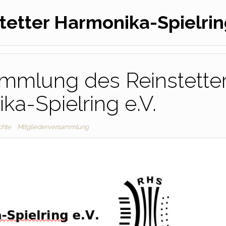
tetter Harmonika-Spielring
ammlung des Reinstette
ka-Spielring e.V.
chte
Mitgliederversammlung