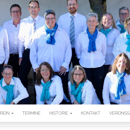
ER HARMONIKA-S
V
EREIN
TERMINE
HISTORIE
KONTAKT
VEREINS