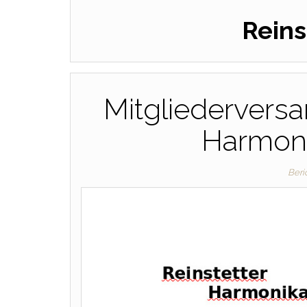
Reins
Mitgliedervers
Harmoni
Beri