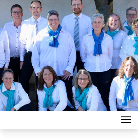
REINSTETTER
HARMONIKA-
SPELRING E.
V