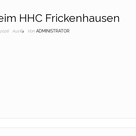
beim HHC Frickenhausen
Von
ADMINISTRATOR
 2026
Aus
gle Kalender
iCalendar