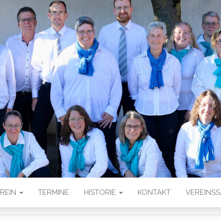
ER HARMONIKA-S
V
EREIN
TERMINE
HISTORIE
KONTAKT
VEREINS